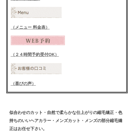
（メニュー 料金表）
（２４時間予約受付OK）
（喜びの声）
似合わせの
カット
・自然で柔らかな仕上がりの
縮毛矯正
・色
持ちのいい
ヘアカラー
・メンズ
カット
・メンズ
の
部分縮毛矯
正
はお任せ下さい。