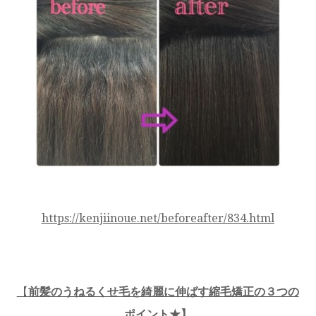
https://kenjiinoue.net/beforeafter/834.html
【
前髪のうねるくせ毛を綺麗に伸ばす縮毛矯正の３つの
ポイント★】