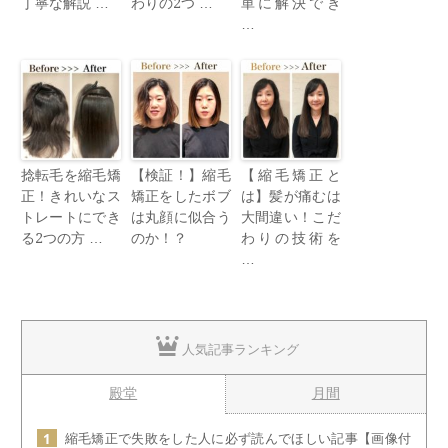
丁寧な解説 …
わりの2つ …
単に解決でき
…
捻転毛を縮毛矯
【検証！】縮毛
【縮毛矯正と
正！きれいなス
矯正をしたボブ
は】髪が痛むは
トレートにでき
は丸顔に似合う
大間違い！こだ
る2つの方 …
のか！？
わりの技術を
…
人気記事ランキング
殿堂
月間
縮毛矯正で失敗をした人に必ず読んでほしい記事【画像付