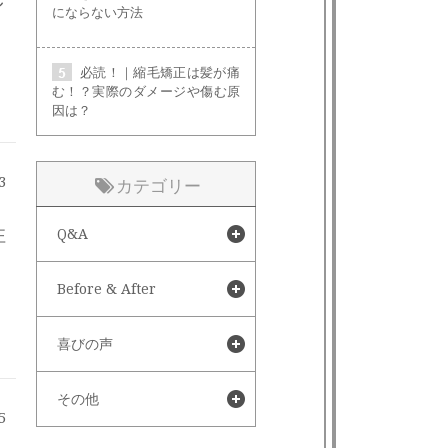
にならない方法
必読！｜縮毛矯正は髪が痛
む！？実際のダメージや傷む原
因は？
3
カテゴリー
注
Q&A
Before & After
喜びの声
その他
5