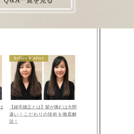
Q
&
A一覧を見る
Before & After
は
【縮毛矯正とは】髪が痛むは大間
違い！こだわりの技術を徹底解
説！