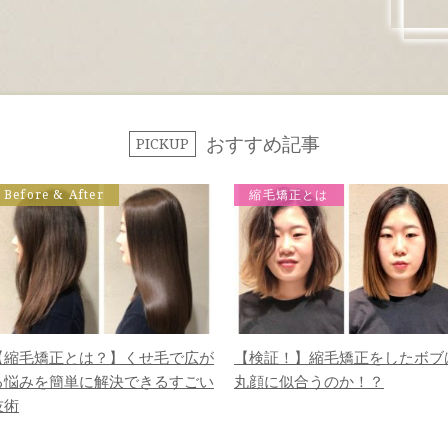
おすすめ記事
PICKUP
Before & After
縮毛矯正とは
【縮毛矯正とは？】くせ毛で広が
【検証！】縮毛矯正をしたボブ
る悩みを簡単に解決できるすごい
丸顔に似合うのか！？
技術