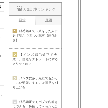
人気記事ランキング
殿堂
月間
縮毛矯正で失敗をした人に
必ず読んでほしい記事【画像付
5
き】
6
【メンズ縮毛矯正で失
a
敗！】自然なストレートにする
メリットは？
メンズに多い絶壁でもかっ
こいい髪型にするには襟足を刈
り上げる
8
縮毛矯正でもボブで内巻き
にできる！失敗してぺったんこ
し