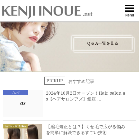
Top
Menu
Q&A
Q
&
A一覧を見る
Profile
Menu
PICKUP
おすすめ記事
Contact
2024年10月2日オープン！Hair salon a
ブログ
s【ヘアサロンアズ】銀座 …
喜びの声
Web予約
【縮毛矯正とは？】くせ毛で広がる悩み
Before & After
を簡単に解決できるすごい技術