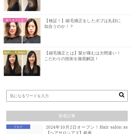
【検証！】縮毛矯正をしたボブは丸顔に
縮毛矯正とは
似合うのか！？
【縮毛矯正とは】髪が痛むは大間違い！
Before & After
こだわりの技術を徹底解説！
新着記事
2024年10月2日オープン！Hair salon as
ブログ
【ヘアサロンアズ】銀座 …