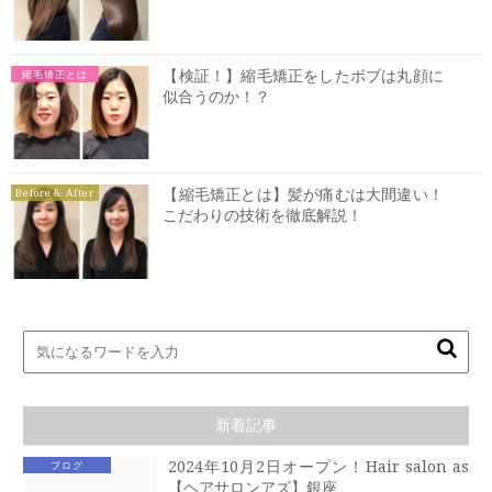
【検証！】縮毛矯正をしたボブは丸顔に
縮毛矯正とは
似合うのか！？
【縮毛矯正とは】髪が痛むは大間違い！
Before & After
こだわりの技術を徹底解説！
新着記事
2024年10月2日オープン！Hair salon as
ブログ
【ヘアサロンアズ】銀座 …