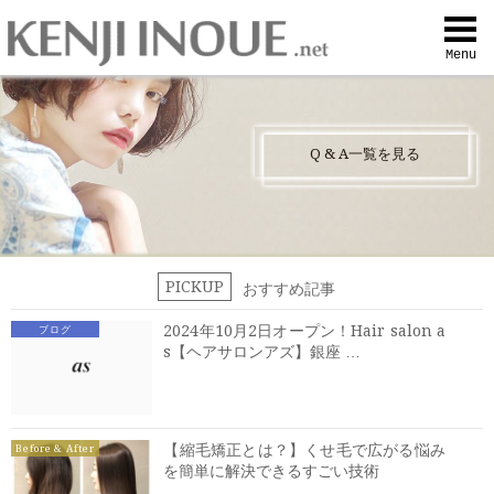
Top
Menu
Q&A
Q
&
A一覧を見る
Profile
Menu
PICKUP
おすすめ記事
Contact
2024年10月2日オープン！Hair salon a
ブログ
s【ヘアサロンアズ】銀座 …
喜びの声
Web予約
【縮毛矯正とは？】くせ毛で広がる悩み
Before & After
を簡単に解決できるすごい技術