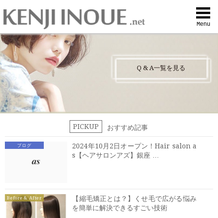
Top
Menu
Q&A
Q
&
A一覧を見る
Profile
Menu
PICKUP
おすすめ記事
Contact
2024年10月2日オープン！Hair salon a
ブログ
s【ヘアサロンアズ】銀座 …
喜びの声
Web予約
【縮毛矯正とは？】くせ毛で広がる悩み
Before & After
を簡単に解決できるすごい技術