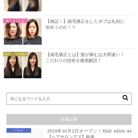
【検証！】縮毛矯正をしたボブは丸顔に
縮毛矯正とは
似合うのか！？
【縮毛矯正とは】髪が痛むは大間違い！
Before & After
こだわりの技術を徹底解説！
新着記事
2024年10月2日オープン！Hair salon as
ブログ
【ヘアサロンアズ】銀座 …