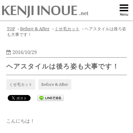
Top
Menu
Q&A
TOP
Before & After
くせ毛カット
ヘアスタイルは後ろ姿
>
>
>
も大事です！
Profile
2016/10/29
Menu
ヘアスタイルは後ろ姿も大事です！
Contact
くせ毛カット
Before & After
喜びの声
Web予約
こんにちは！