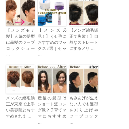
【メンズモテ
【メンズ必
【メンズ縮毛矯
髪】人気の髪型
見！】くせ毛に
正で失敗！】自
は黒髪のツーブ
おすすめのワッ
然なストレート
ロックショー
クス3選｜セッ
にするメリ …
…
…
メンズの縮毛矯
産後の髪型は
もみあげが生え
正が東京で上手
ショート派ロン
ない人でも髪型
い美容院とおす
グ派？子育てマ
を刈り上げや
すめされま …
マにおすすめ
ツーブロック
…
…