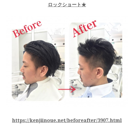
ロックショート★
https://kenjiinoue.net/beforeafter/3907.html