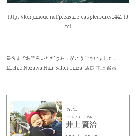
https://kenjiinoue.net/pleasure-cat/pleasure/1441.ht
ml
最後までお読みいただきありがとうございました。
Michio Nozawa Hair Salon Ginza 店長 井上 賢治
Profile
ディレクター／店長
井上 賢治
Kenji Inoue