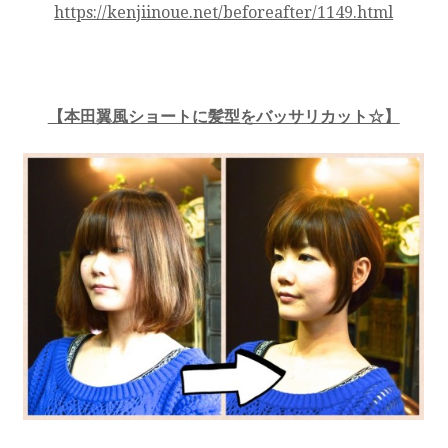
https://kenjiinoue.net/beforeafter/1149.html
【本田翼風ショートに髪型をバッサリカット☆】