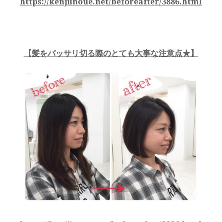
https://kenjiinoue.net/beforeafter/3886.html
【
髪をバッサリ切る際のとても大事な注意点★
】