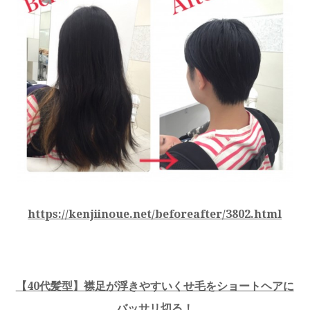
https://kenjiinoue.net/beforeafter/3802.html
【40代髪型】襟足が浮きやすいくせ毛をショートヘアに
バッサリ切る！