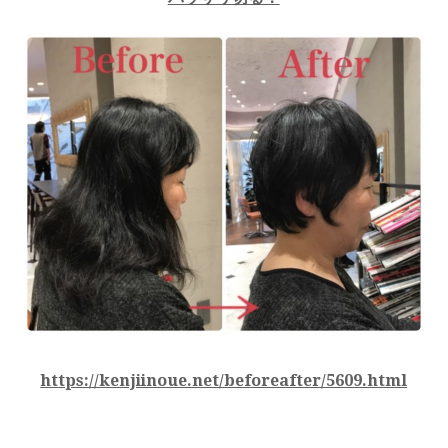
https://kenjiinoue.net/beforeafter/5609.html