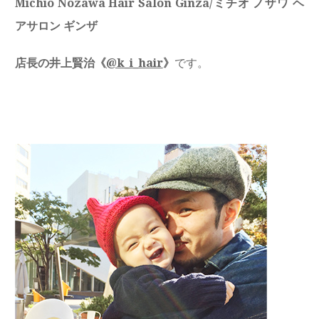
Michio Nozawa Hair Salon Ginza/ミチオ ノザワ ヘ
アサロン ギンザ
店長の井上賢治《
@k_i_hair
》
です。