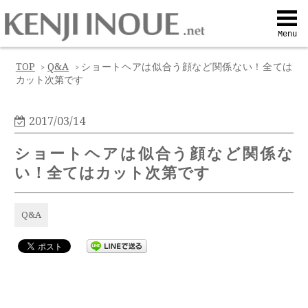
Top
Menu
Q&A
TOP
Q&A
ショートヘアは似合う顔など関係ない！全ては
>
>
カット次第です
Profile
2017/03/14
Menu
ショートヘアは似合う顔など関係な
い！全てはカット次第です
Contact
Q&A
喜びの声
Web予約