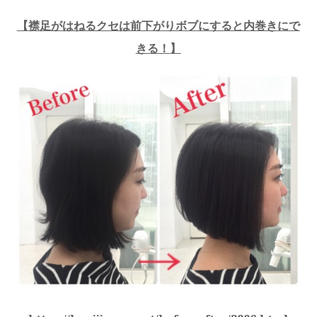
【
襟足がはねるクセは前下がりボブにすると内巻きにで
きる！
】