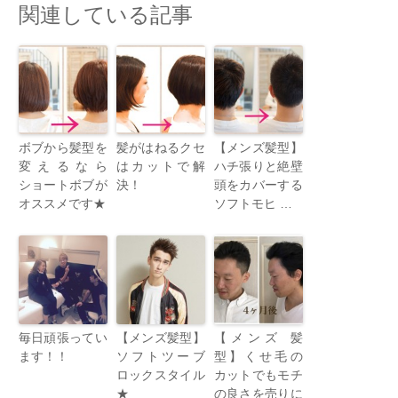
関連している記事
ボブから髪型を
髪がはねるクセ
【メンズ髪型】
変えるなら
はカットで解
ハチ張りと絶壁
ショートボブが
決！
頭をカバーする
オススメです★
ソフトモヒ …
毎日頑張ってい
【メンズ髪型】
【メンズ 髪
ます！！
ソフトツーブ
型】くせ毛の
ロックスタイル
カットでもモチ
★
の良さを売りに