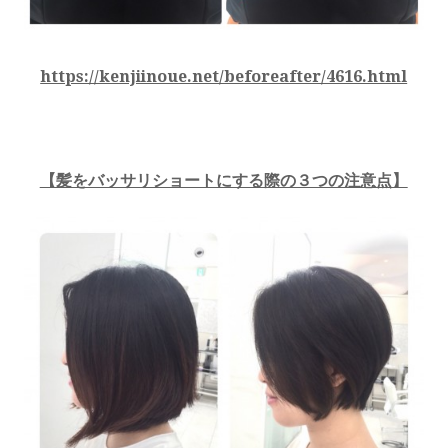
https://kenjiinoue.net/beforeafter/4616.html
【髪をバッサリショートにする際の３つの注意点】