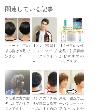
関連している記事
ショートヘアの
【メンズ髪型】
【くせ毛の女性
後ろ姿は襟足で
ソフトツーブ
必見！】美容師
決まる！！
ロックスタイル
がおすすめの
★
ワックス ス …
クセ毛の方の髪
メンズのハチ張
東京・銀座で上
型はボブがオス
りが気になる方
手いショートヘ
スメです！
へのおすすめの
アならおまか