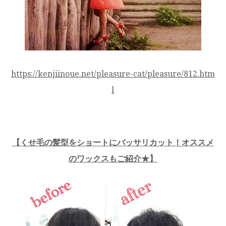
https://kenjiinoue.net/pleasure-cat/pleasure/812.htm
l
【
くせ毛の髪型をショートにバッサリカット！オススメ
のワックスもご紹介★
】