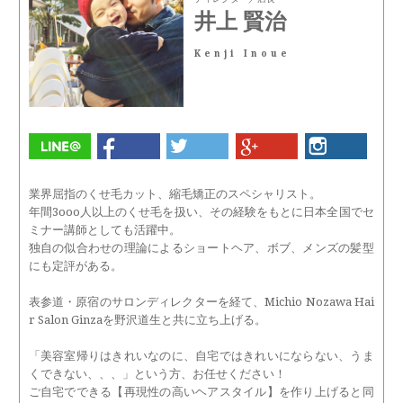
井上 賢治
Kenji Inoue
業界屈指のくせ毛カット、縮毛矯正のスペシャリスト。
年間3ooo人以上のくせ毛を扱い、その経験をもとに日本全国でセ
ミナー講師としても活躍中。
独自の似合わせの理論によるショートヘア、ボブ、メンズの髪型
にも定評がある。
表参道・原宿のサロンディレクターを経て、Michio Nozawa Hai
r Salon Ginzaを野沢道生と共に立ち上げる。
「美容室帰りはきれいなのに、自宅ではきれいにならない、うま
くできない、、、」という方、お任せください！
ご自宅でできる【再現性の高いヘアスタイル】を作り上げると同