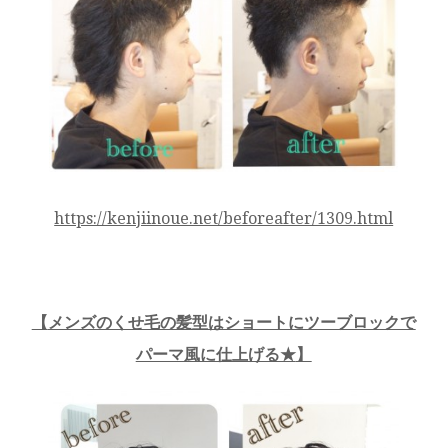
https://kenjiinoue.net/beforeafter/1309.html
【
メンズのくせ毛の髪型はショートにツーブロックで
パーマ風に仕上げる★
】