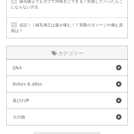
縮毛矯正でもボブで内巻きにできる！失敗してぺったんこ
にならない方法
必読！｜縮毛矯正は髪が痛む！？実際のダメージや傷む原
因は？
カテゴリー
Q&A
Before & After
喜びの声
その他