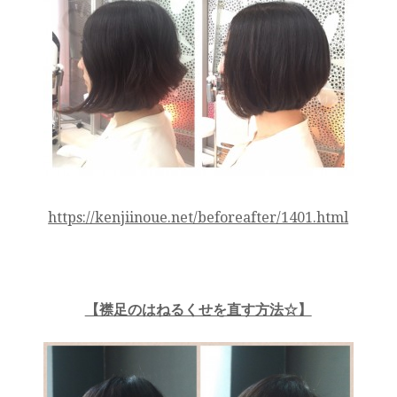
https://kenjiinoue.net/beforeafter/1401.html
【襟足のはねるくせを直す方法☆】