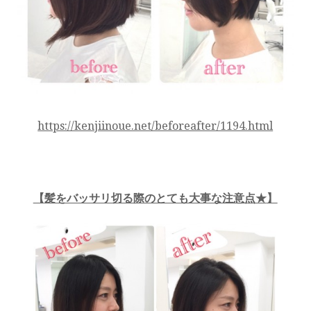
https://kenjiinoue.net/beforeafter/1194.html
【
髪をバッサリ切る際のとても大事な注意点★
】