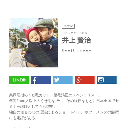
Profile
ディレクター／店長
井上 賢治
Kenji Inoue
業界屈指のくせ毛カット、縮毛矯正のスペシャリスト。
年間3ooo人以上のくせ毛を扱い、その経験をもとに日本全国でセ
ミナー講師としても活躍中。
独自の似合わせの理論によるショートヘア、ボブ、メンズの髪型
にも定評がある。