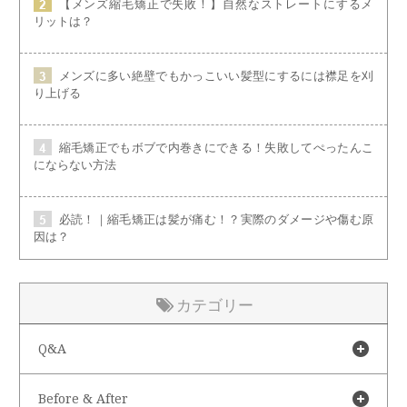
【メンズ縮毛矯正で失敗！】自然なストレートにするメ
リットは？
メンズに多い絶壁でもかっこいい髪型にするには襟足を刈
り上げる
縮毛矯正でもボブで内巻きにできる！失敗してぺったんこ
にならない方法
必読！｜縮毛矯正は髪が痛む！？実際のダメージや傷む原
因は？
カテゴリー
Q&A
Before & After