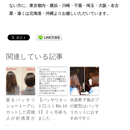
ない方
に、東京都内・横浜・川崎・千葉・埼玉・大阪・名古
屋・遠くは北海道・沖縄よりお越しいただいています。
関連している記事
髪をバッサリ
【バッサリカッ
水原希子風ボブ
ショートヘアに
ト口コミNo.10
の髪型はバッサ
カットした芸能
1】２ヶ月経ち
リカットにおす
人が好感度が
ました …
すめです☆
…