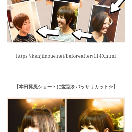
https://kenjiinoue.net/beforeafter/1149.html
【本田翼風ショートに髪型をバッサリカット☆】