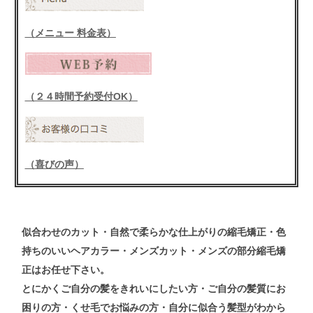
（メニュー 料金表）
（２４時間予約受付OK）
（喜びの声）
似合わせの
カット
・自然で柔らかな仕上がりの
縮毛矯正
・色
持ちのいい
ヘアカラー
・メンズ
カット
・メンズ
の
部分縮毛矯
正
はお任せ下さい。
とにかくご自分の髪をきれいにしたい方・ご自分の髪質にお
困りの方・くせ毛でお悩みの方・自分に似合う髪型がわから