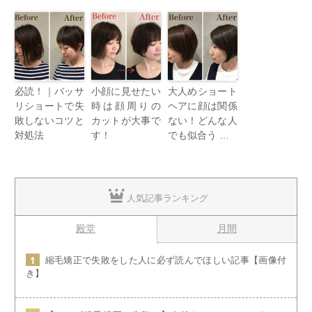
必読！｜バッサ
小顔に見せたい
大人めショート
リショートで失
時は顔周りの
ヘアに顔は関係
敗しないコツと
カットが大事で
ない！どんな人
対処法
す！
でも似合う …
人気記事ランキング
殿堂
月間
縮毛矯正で失敗をした人に必ず読んでほしい記事【画像付
き】