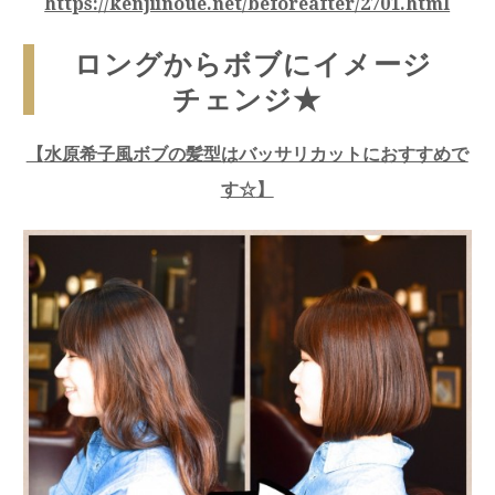
https://kenjiinoue.net/beforeafter/2701.html
ロングからボブにイメージ
チェンジ★
【
水原希子風ボブの髪型はバッサリカットにおすすめで
す☆
】