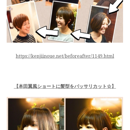
https://kenjiinoue.net/beforeafter/1149.html
【本田翼風ショートに髪型をバッサリカット☆】