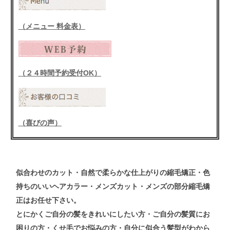
（メニュー 料金表）
（２４時間予約受付OK）
（喜びの声）
似合わせの
カット
・自然で柔らかな仕上がりの
縮毛矯正
・色
持ちのいい
ヘアカラー
・メンズ
カット
・メンズ
の
部分縮毛矯
正
はお任せ下さい。
とにかくご自分の髪をきれいにしたい方・ご自分の髪質にお
困りの方・くせ毛でお悩みの方・自分に似合う髪型がわから