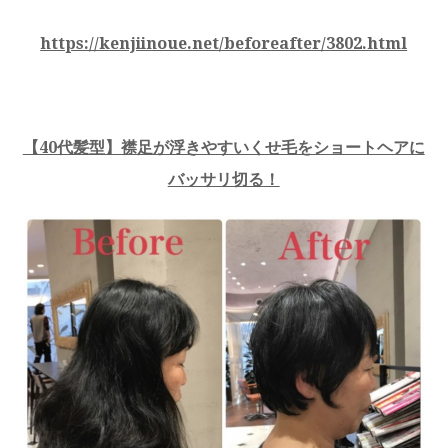
https://kenjiinoue.net/beforeafter/3802.html
【40代髪型】襟足が浮きやすいくせ毛をショートヘアに
バッサリ切る！