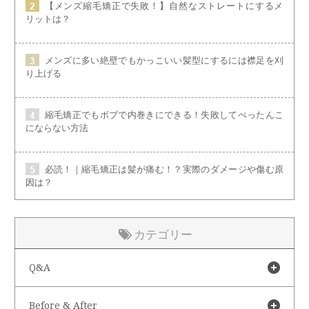
【メンズ縮毛矯正で失敗！】自然なストレートにするメ
リットは？
メンズに多い絶壁でもかっこいい髪型にするには襟足を刈
り上げる
縮毛矯正でもボブで内巻きにできる！失敗してぺったんこ
にならない方法
必読！｜縮毛矯正は髪が痛む！？実際のダメージや傷む原
因は？
カテゴリー
Q&A
Before & After