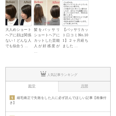
大人めショート
髪をバッサリ
【バッサリカッ
ヘアに顔は関係
ショートヘアに
ト口コミNo.10
ない！どんな人
カットした芸能
1】２ヶ月経ち
でも似合う …
人が好感度が
ました …
…
人気記事ランキング
殿堂
月間
縮毛矯正で失敗をした人に必ず読んでほしい記事【画像付
き】