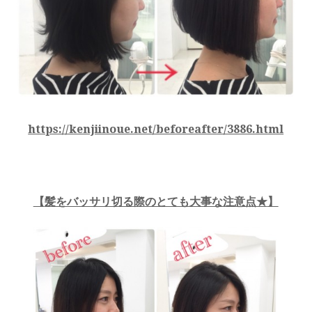
https://kenjiinoue.net/beforeafter/3886.html
【
髪をバッサリ切る際のとても大事な注意点★
】