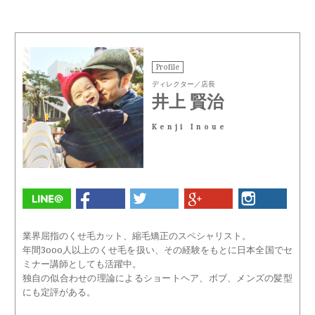
Profile
ディレクター／店長
井上 賢治
Kenji Inoue
業界屈指のくせ毛カット、縮毛矯正のスペシャリスト。
年間3ooo人以上のくせ毛を扱い、その経験をもとに日本全国でセ
ミナー講師としても活躍中。
独自の似合わせの理論によるショートヘア、ボブ、メンズの髪型
にも定評がある。