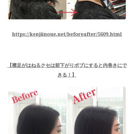
https://kenjiinoue.net/beforeafter/5609.html
【
襟足がはねるクセは前下がりボブにすると内巻きにで
きる！
】