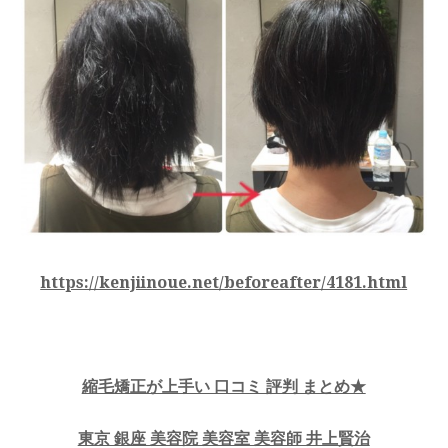
https://kenjiinoue.net/beforeafter/4181.html
縮毛矯正が上手い 口コミ 評判 まとめ★
東京 銀座 美容院 美容室 美容師 井上賢治