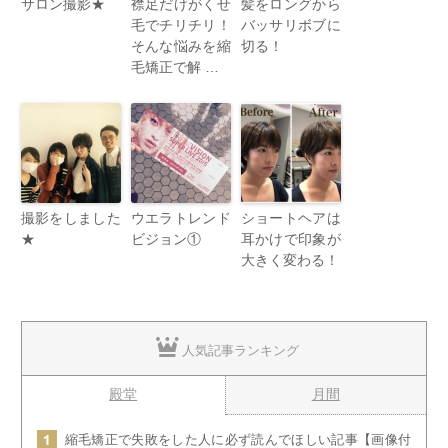
サロン撮影★
襟足だけがくせ
髪をロングから
毛でチリチリ！
バッサリボブに
そんな悩みを縮
切る！
毛矯正で解 …
撮影をしました
ウエラトレンド
ショートヘアは
★
ビジョン①
耳かけで印象が
大きく変わる！
人気記事ランキング
殿堂
月間
縮毛矯正で失敗をした人に必ず読んでほしい記事【画像付