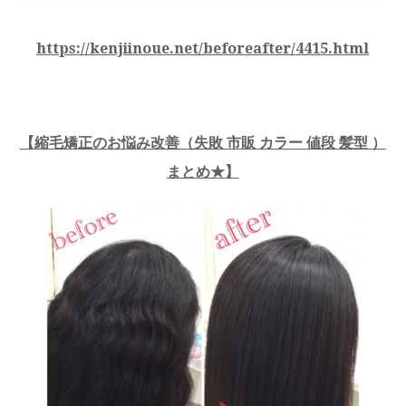
https://kenjiinoue.net/beforeafter/4415.html
【縮毛矯正のお悩み改善（失敗 市販 カラー 値段 髪型 ）
まとめ★】