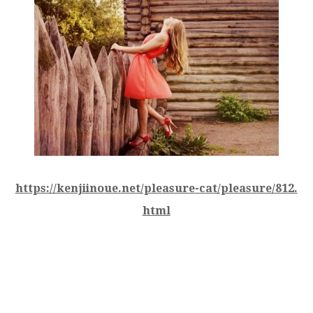
https://kenjiinoue.net/pleasure-cat/pleasure/812.
html