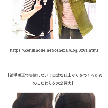
https://kenjiinoue.net/others/blog/3261.html
【
縮毛矯正で失敗しない！自然な仕上がりをつくるため
のこだわりを大公開★
】