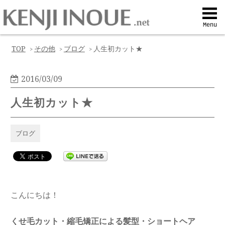
Top
Menu
Q&A
TOP
その他
ブログ
人生初カット★
>
>
>
Profile
2016/03/09
人生初カット★
Menu
ブログ
Contact
喜びの声
こんにちは！
Web予約
くせ毛カット・縮毛矯正による髪型・ショートヘア