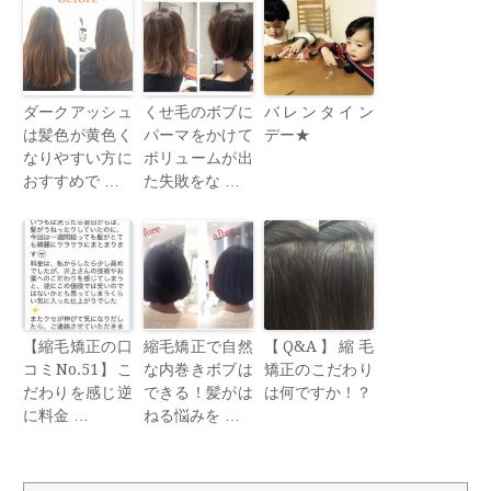
ダークアッシュ
くせ毛のボブに
バレンタイン
は髪色が黄色く
パーマをかけて
デー★
なりやすい方に
ボリュームが出
おすすめで …
た失敗をな …
【縮毛矯正の口
縮毛矯正で自然
【Q&A】縮毛
コミNo.51】こ
な内巻きボブは
矯正のこだわり
だわりを感じ逆
できる！髪がは
は何ですか！？
に料金 …
ねる悩みを …