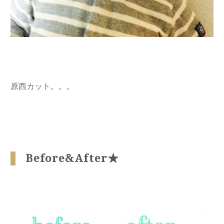
原西カット。。。
Before&After★