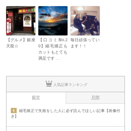
【グルメ】銀座
【口コミNo.2
毎日頑張ってい
天龍☆
0】縮毛矯正も
ます！！
カットもとても
満足です …
人気記事ランキング
殿堂
月間
縮毛矯正で失敗をした人に必ず読んでほしい記事【画像付
き】