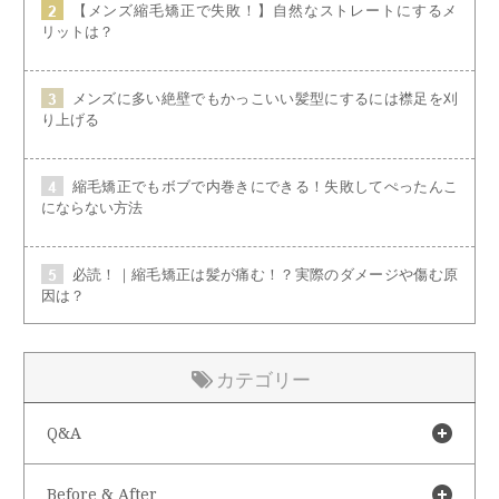
【メンズ縮毛矯正で失敗！】自然なストレートにするメ
リットは？
メンズに多い絶壁でもかっこいい髪型にするには襟足を刈
り上げる
縮毛矯正でもボブで内巻きにできる！失敗してぺったんこ
にならない方法
必読！｜縮毛矯正は髪が痛む！？実際のダメージや傷む原
因は？
カテゴリー
Q&A
Before & After