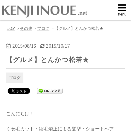
Top
Menu
Q&A
TOP
その他
ブログ
【グルメ】とんかつ松若★
>
>
>
Profile
2015/08/15
2015/10/17
【グルメ】とんかつ松若★
Menu
ブログ
Contact
喜びの声
こんにちは！
Web予約
くせ毛カット・縮毛矯正による髪型・ショートヘア