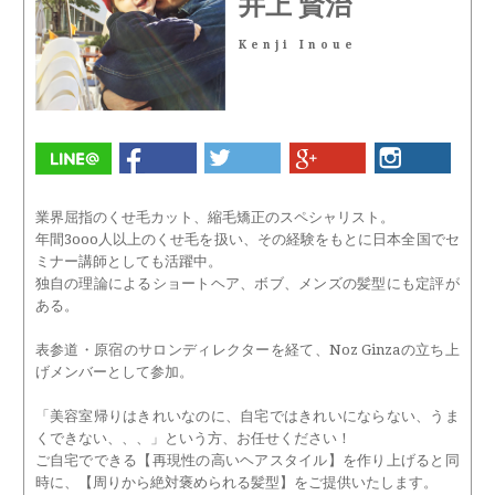
井上 賢治
Kenji Inoue
業界屈指のくせ毛カット、縮毛矯正のスペシャリスト。
年間3ooo人以上のくせ毛を扱い、その経験をもとに日本全国でセ
ミナー講師としても活躍中。
独自の理論によるショートヘア、ボブ、メンズの髪型にも定評が
ある。
表参道・原宿のサロンディレクターを経て、Noz Ginzaの立ち上
げメンバーとして参加。
「美容室帰りはきれいなのに、自宅ではきれいにならない、うま
くできない、、、」という方、お任せください！
ご自宅でできる【再現性の高いヘアスタイル】を作り上げると同
時に、【周りから絶対褒められる髪型】をご提供いたします。