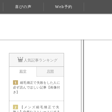
喜びの声
Web予約
人気記事ランキング
殿堂
月間
縮毛矯正で失敗をした人に
必ず読んでほしい記事【画像付
き】
【メンズ縮毛矯正で失
敗！】自然なストレートにする