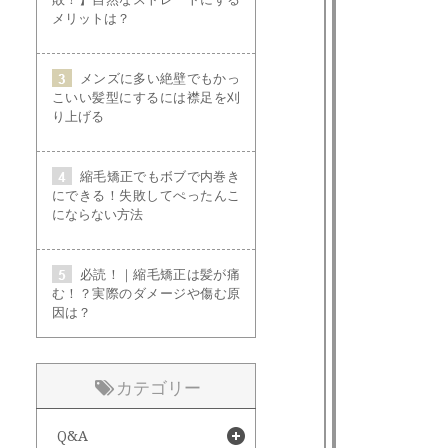
メリットは？
メンズに多い絶壁でもかっ
こいい髪型にするには襟足を刈
り上げる
縮毛矯正でもボブで内巻き
にできる！失敗してぺったんこ
にならない方法
必読！｜縮毛矯正は髪が痛
む！？実際のダメージや傷む原
因は？
カテゴリー
Q&A