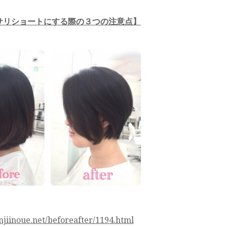
サリショートにする際の３つの注意点】
enjiinoue.net/beforeafter/1194.html