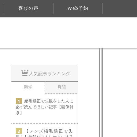
喜びの声
Web予約
人気記事ランキング
殿堂
月間
縮毛矯正で失敗をした人に
必ず読んでほしい記事【画像付
き】
【メンズ縮毛矯正で失
敗！】自然なストレートにする