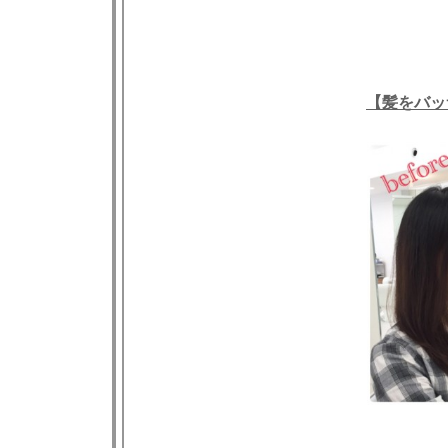
【
髪をバッ