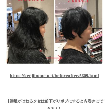
https://kenjiinoue.net/beforeafter/5609.html
【
襟足がはねるクセは前下がりボブにすると内巻きにで
きる！
】