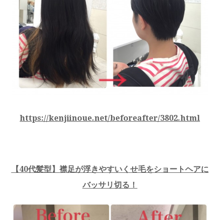
https://kenjiinoue.net/beforeafter/3802.html
【40代髪型】襟足が浮きやすいくせ毛をショートヘアに
バッサリ切る！