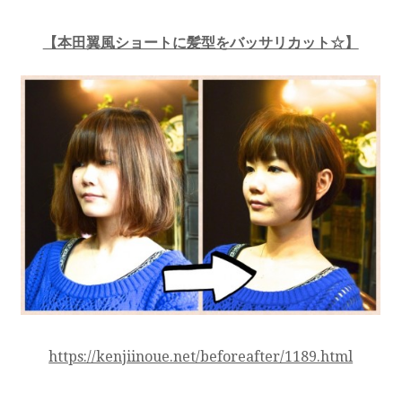
【本田翼風ショートに髪型をバッサリカット☆】
https://kenjiinoue.net/beforeafter/1189.html