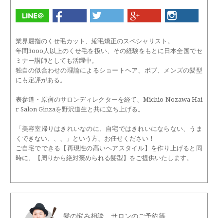
業界屈指のくせ毛カット、縮毛矯正のスペシャリスト。
年間3ooo人以上のくせ毛を扱い、その経験をもとに日本全国でセ
ミナー講師としても活躍中。
独自の似合わせの理論によるショートヘア、ボブ、メンズの髪型
にも定評がある。
表参道・原宿のサロンディレクターを経て、Michio Nozawa Hai
r Salon Ginzaを野沢道生と共に立ち上げる。
「美容室帰りはきれいなのに、自宅ではきれいにならない、うま
くできない、、、」という方、お任せください！
ご自宅でできる【再現性の高いヘアスタイル】を作り上げると同
時に、【周りから絶対褒められる髪型】をご提供いたします。
髪の悩み相談、サロンのご予約等