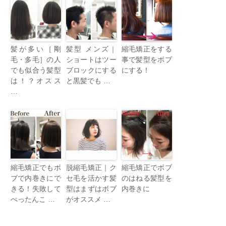
髪が多い［剛
髪型 メンズ｜
縮毛矯正をする
毛・多毛］の人
ショートはツー
事で髪型をボブ
でも似合う髪型
ブロックにする
にする！
は！？オスス
と黒髪でも …
…
縮毛矯正でもボ
脱縮毛矯正｜ク
縮毛矯正でボブ
ブで内巻きにで
セ毛を活かす髪
のはねる髪型を
きる！失敗して
型はまずはボブ
内巻きに
ぺったんこ …
がオススメ …