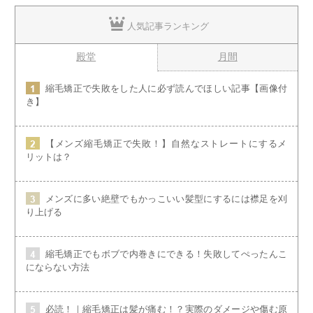
人気記事ランキング
殿堂
月間
縮毛矯正で失敗をした人に必ず読んでほしい記事【画像付
き】
【メンズ縮毛矯正で失敗！】自然なストレートにするメ
リットは？
メンズに多い絶壁でもかっこいい髪型にするには襟足を刈
り上げる
縮毛矯正でもボブで内巻きにできる！失敗してぺったんこ
にならない方法
必読！｜縮毛矯正は髪が痛む！？実際のダメージや傷む原