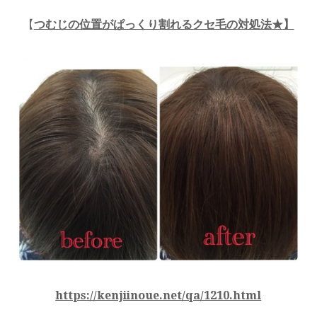
【
つむじの位置がぱっくり割れるクセ毛の対処法★
】
https://kenjiinoue.net/qa/1210.html