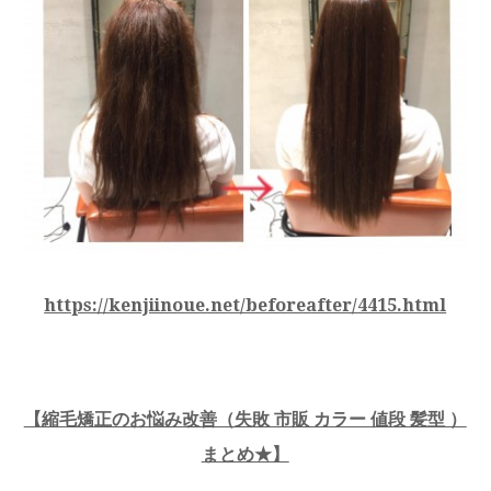
https://kenjiinoue.net/beforeafter/4415.html
【縮毛矯正のお悩み改善（失敗 市販 カラー 値段 髪型 ）
まとめ★】