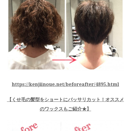
https://kenjiinoue.net/beforeafter/4895.html
【
くせ毛の髪型をショートにバッサリカット！オススメ
のワックスもご紹介★
】