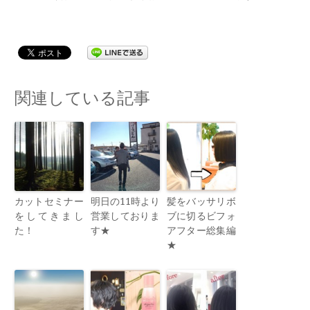
関連している記事
カットセミナー
明日の11時より
髪をバッサリボ
をしてきまし
営業しておりま
ブに切るビフォ
た！
す★
アフター総集編
★