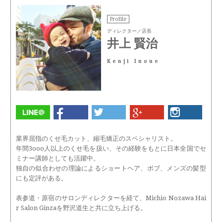
Profile
ディレクター／店長
井上 賢治
Kenji Inoue
業界屈指のくせ毛カット、縮毛矯正のスペシャリスト。
年間3ooo人以上のくせ毛を扱い、その経験をもとに日本全国でセ
ミナー講師としても活躍中。
独自の似合わせの理論によるショートヘア、ボブ、メンズの髪型
にも定評がある。
表参道・原宿のサロンディレクターを経て、Michio Nozawa Hai
r Salon Ginzaを野沢道生と共に立ち上げる。