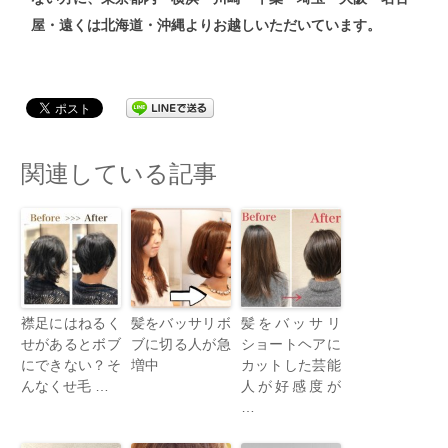
屋・遠くは北海道・沖縄よりお越しいただいています。
関連している記事
襟足にはねるく
髪をバッサリボ
髪をバッサリ
せがあるとボブ
ブに切る人が急
ショートヘアに
にできない？そ
増中
カットした芸能
んなくせ毛 …
人が好感度が
…