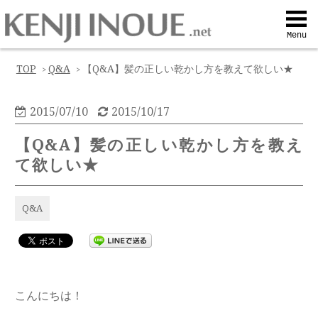
Top
Menu
Q&A
TOP
Q&A
【Q&A】髪の正しい乾かし方を教えて欲しい★
>
>
Profile
2015/07/10
2015/10/17
【Q&A】髪の正しい乾かし方を教え
Menu
て欲しい★
Contact
Q&A
喜びの声
Web予約
こんにちは！