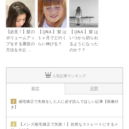
【必見！】髪の
【Q&A】髪は
【Q&A】髪は
ボリュームアッ
１ヶ月でどのく
いつから切られ
プをする裏技の
らい伸びる？
るようになった
方法を大公 …
のか？？
人気記事ランキング
殿堂
月間
縮毛矯正で失敗をした人に必ず読んでほしい記事【画像付
き】
【メンズ縮毛矯正で失敗！】自然なストレートにするメ