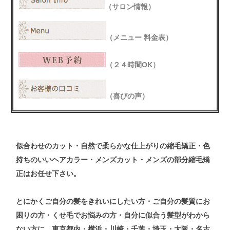
（サロン情報）
（メニュー 料金表）
（２４時間OK）
（喜びの声）
似合わせの
カット
・自然で柔らかな仕上がりの
縮毛矯正
・色
持ちのいい
ヘアカラー
・メンズ
カット
・メンズ
の
部分縮毛矯
正
はお任せ下さい。
とにかくご自分の髪をきれいにしたい方・ご自分の髪質にお
困りの方・くせ毛でお悩みの方・自分に似合う髪型がわから
ない方
に、東京都内・横浜・川崎・千葉・埼玉・大阪・名古