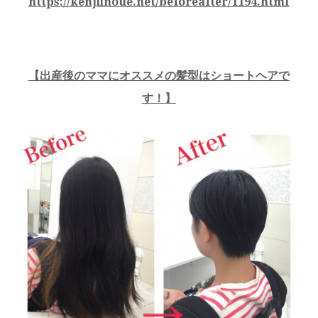
https://kenjiinoue.net/beforeafter/1194.html
【
出産後のママにオススメの髪型はショートヘアで
す！
】