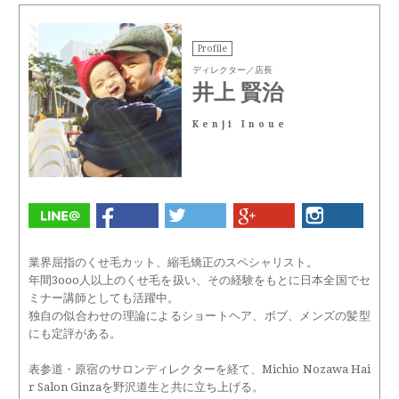
Profile
ディレクター／店長
井上 賢治
Kenji Inoue
業界屈指のくせ毛カット、縮毛矯正のスペシャリスト。
年間3ooo人以上のくせ毛を扱い、その経験をもとに日本全国でセ
ミナー講師としても活躍中。
独自の似合わせの理論によるショートヘア、ボブ、メンズの髪型
にも定評がある。
表参道・原宿のサロンディレクターを経て、Michio Nozawa Hai
r Salon Ginzaを野沢道生と共に立ち上げる。