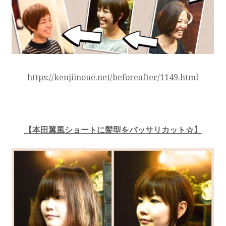
https://kenjiinoue.net/beforeafter/1149.html
【本田翼風ショートに髪型をバッサリカット☆】