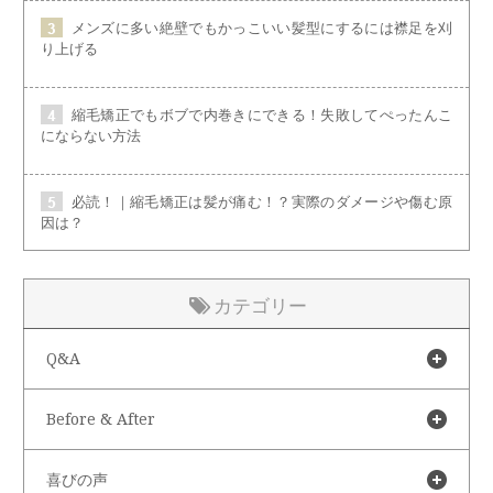
メンズに多い絶壁でもかっこいい髪型にするには襟足を刈
り上げる
縮毛矯正でもボブで内巻きにできる！失敗してぺったんこ
にならない方法
必読！｜縮毛矯正は髪が痛む！？実際のダメージや傷む原
因は？
カテゴリー
Q&A
Before & After
喜びの声