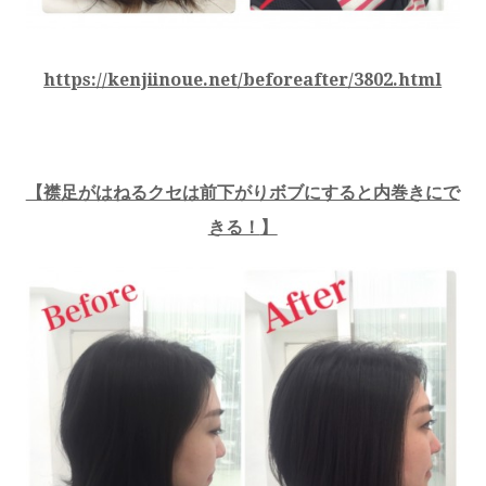
https://kenjiinoue.net/beforeafter/3802.html
【
襟足がはねるクセは前下がりボブにすると内巻きにで
きる！
】