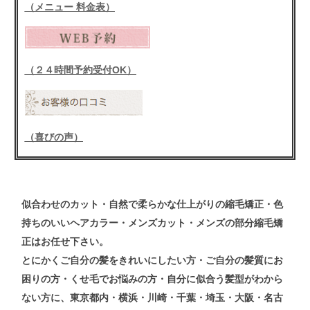
（メニュー 料金表）
（２４時間予約受付OK）
（喜びの声）
似合わせの
カット
・自然で柔らかな仕上がりの
縮毛矯正
・色
持ちのいい
ヘアカラー
・メンズ
カット
・メンズ
の
部分縮毛矯
正
はお任せ下さい。
とにかくご自分の髪をきれいにしたい方・ご自分の髪質にお
困りの方・くせ毛でお悩みの方・自分に似合う髪型がわから
ない方
に、東京都内・横浜・川崎・千葉・埼玉・大阪・名古