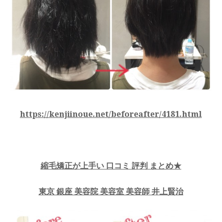
https://kenjiinoue.net/beforeafter/4181.html
縮毛矯正が上手い 口コミ 評判 まとめ★
東京 銀座 美容院 美容室 美容師 井上賢治