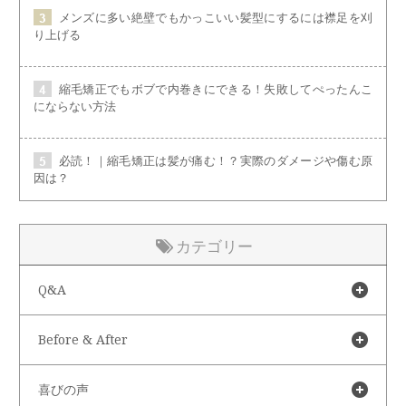
メンズに多い絶壁でもかっこいい髪型にするには襟足を刈
り上げる
縮毛矯正でもボブで内巻きにできる！失敗してぺったんこ
にならない方法
必読！｜縮毛矯正は髪が痛む！？実際のダメージや傷む原
因は？
カテゴリー
Q&A
Before & After
喜びの声