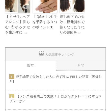
【くせ毛 ヘア
【Q&A】枝毛
縮毛矯正での失
アレンジ】膨ら
を予防する３つ
敗！根元折れで
む 広がるクセ
のポイント★
強くなったうね
を生かすに …
りの原因を …
人気記事ランキング
殿堂
月間
縮毛矯正で失敗をした人に必ず読んでほしい記事【画像付
き】
【メンズ縮毛矯正で失敗！】自然なストレートにするメ
リットは？