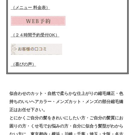
（メニュー 料金表）
（２４時間予約受付OK）
（喜びの声）
似合わせの
カット
・自然で柔らかな仕上がりの
縮毛矯正
・色
持ちのいい
ヘアカラー
・メンズ
カット
・メンズ
の
部分縮毛矯
正
はお任せ下さい。
とにかくご自分の髪をきれいにしたい方・ご自分の髪質にお
困りの方・くせ毛でお悩みの方・自分に似合う髪型がわから
ない方
に、東京都内・横浜・川崎・千葉・埼玉・大阪・名古