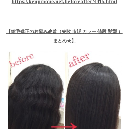
https://kenjiinoue.net/beforeafter/4415.html
【縮毛矯正のお悩み改善（失敗 市販 カラー 値段 髪型 ）
まとめ★】