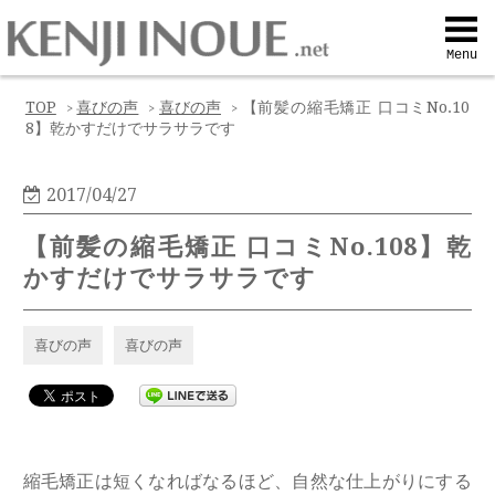
Top
Menu
Q&A
TOP
喜びの声
喜びの声
【前髪の縮毛矯正 口コミNo.10
>
>
>
8】乾かすだけでサラサラです
Profile
2017/04/27
Menu
【前髪の縮毛矯正 口コミNo.108】乾
かすだけでサラサラです
Contact
喜びの声
喜びの声
喜びの声
Web予約
縮毛矯正は短くなればなるほど、自然な仕上がりにする