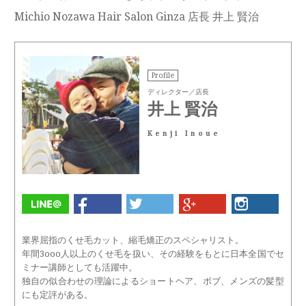
Michio Nozawa Hair Salon Ginza 店長 井上 賢治
Profile
ディレクター／店長
井上 賢治
Kenji Inoue
業界屈指のくせ毛カット、縮毛矯正のスペシャリスト。
年間3ooo人以上のくせ毛を扱い、その経験をもとに日本全国でセ
ミナー講師としても活躍中。
独自の似合わせの理論によるショートヘア、ボブ、メンズの髪型
にも定評がある。