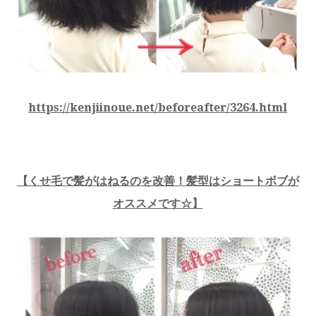
https://kenjiinoue.net/beforeafter/3264.html
【くせ毛で髪がはねるのを改善！髪型はショートボブが
オススメです☆】