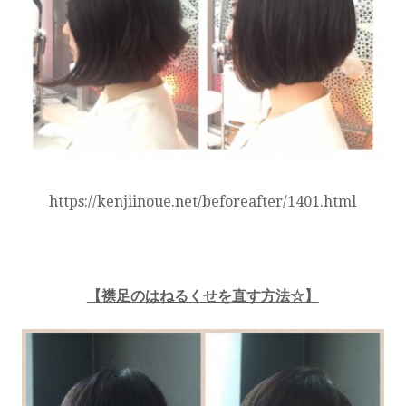
https://kenjiinoue.net/beforeafter/1401.html
【襟足のはねるくせを直す方法☆】