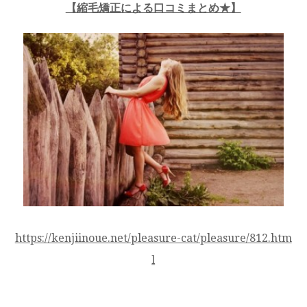
【縮毛矯正による口コミまとめ★】
https://kenjiinoue.net/pleasure-cat/pleasure/812.htm
l