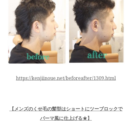
https://kenjiinoue.net/beforeafter/1309.html
【
メンズのくせ毛の髪型はショートにツーブロックで
パーマ風に仕上げる★
】