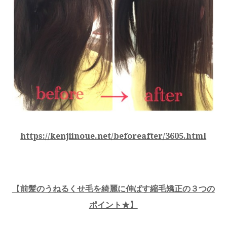
https://kenjiinoue.net/beforeafter/3605.html
【
前髪のうねるくせ毛を綺麗に伸ばす縮毛矯正の３つの
ポイント★】