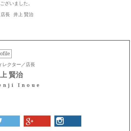
ございました。
inza 店長 井上 賢治
ofile
ィレクター／店長
上 賢治
enji Inoue