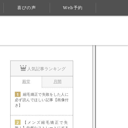
喜びの声
Web予約
人気記事ランキング
殿堂
月間
縮毛矯正で失敗をした人に
必ず読んでほしい記事【画像付
き】
【メンズ縮毛矯正で失
敗！】自然なストレートにする