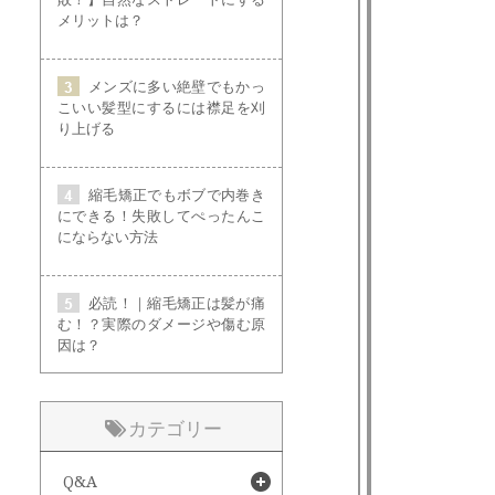
メリットは？
メンズに多い絶壁でもかっ
こいい髪型にするには襟足を刈
り上げる
縮毛矯正でもボブで内巻き
にできる！失敗してぺったんこ
にならない方法
必読！｜縮毛矯正は髪が痛
む！？実際のダメージや傷む原
因は？
カテゴリー
Q&A