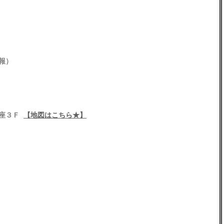
報）
銀座３Ｆ
【地図はこちら★】