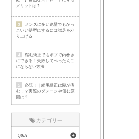
メリットは？
メンズに多い絶壁でもかっ
こいい髪型にするには襟足を刈
り上げる
縮毛矯正でもボブで内巻き
にできる！失敗してぺったんこ
にならない方法
必読！｜縮毛矯正は髪が痛
む！？実際のダメージや傷む原
因は？
カテゴリー
Q&A