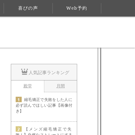
喜びの声
Web予約
人気記事ランキング
殿堂
月間
縮毛矯正で失敗をした人に
必ず読んでほしい記事【画像付
き】
【メンズ縮毛矯正で失
敗！】自然なストレートにする