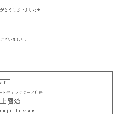
がとうございました★
ございました。
ofile
ートディレクター／店長
上 賢治
enji Inoue