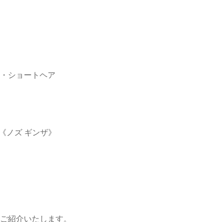
・ショートヘア
za《ノズ ギンザ》
ご紹介いたします。