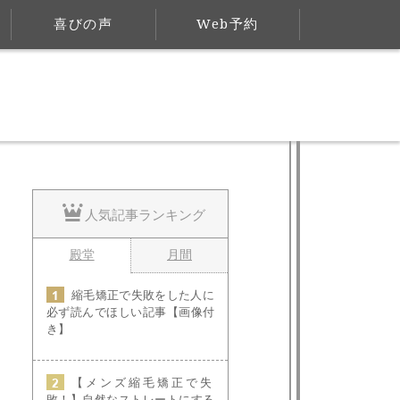
喜びの声
Web予約
人気記事ランキング
殿堂
月間
縮毛矯正で失敗をした人に
必ず読んでほしい記事【画像付
き】
【メンズ縮毛矯正で失
敗！】自然なストレートにする