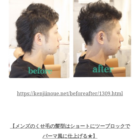
https://kenjiinoue.net/beforeafter/1309.html
【
メンズのくせ毛の髪型はショートにツーブロックで
パーマ風に仕上げる★
】