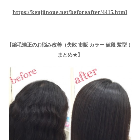
https://kenjiinoue.net/beforeafter/4415.html
【縮毛矯正のお悩み改善（失敗 市販 カラー 値段 髪型 ）
まとめ★】