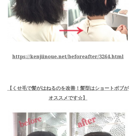
https://kenjiinoue.net/beforeafter/3264.html
【くせ毛で髪がはねるのを改善！髪型はショートボブが
オススメです☆】