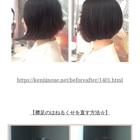
https://kenjiinoue.net/beforeafter/1401.html
【襟足のはねるくせを直す方法☆】