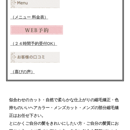
（メニュー 料金表）
（２４時間予約受付OK）
（喜びの声）
似合わせの
カット
・自然で柔らかな仕上がりの
縮毛矯正
・色
持ちのいい
ヘアカラー
・メンズ
カット
・メンズ
の
部分縮毛矯
正
はお任せ下さい。
とにかくご自分の髪をきれいにしたい方・ご自分の髪質にお