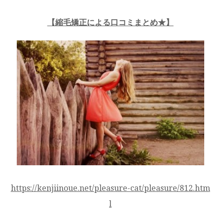
【縮毛矯正による口コミまとめ★】
https://kenjiinoue.net/pleasure-cat/pleasure/812.htm
l