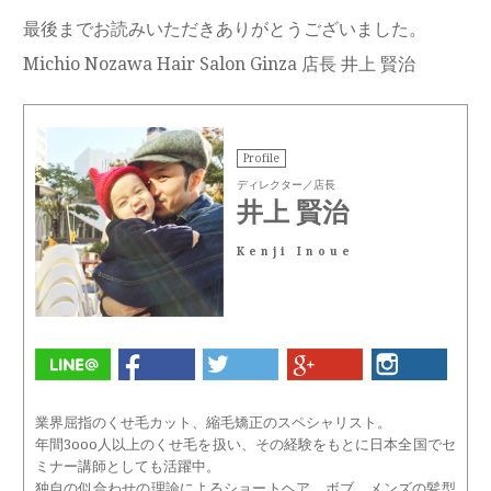
最後までお読みいただきありがとうございました。
Michio Nozawa Hair Salon Ginza 店長 井上 賢治
Profile
ディレクター／店長
井上 賢治
Kenji Inoue
業界屈指のくせ毛カット、縮毛矯正のスペシャリスト。
年間3ooo人以上のくせ毛を扱い、その経験をもとに日本全国でセ
ミナー講師としても活躍中。
独自の似合わせの理論によるショートヘア、ボブ、メンズの髪型