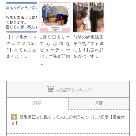
【くせ毛カット
1月５日よりと
前髪の縮毛矯正
の口コミNo.5
てもお得な
を自然にする事
2】とてもまと
ビューティー
によりお疲れ顔
まるよう …
バッグ発売開始
をカバーす …
し …
人気記事ランキング
殿堂
月間
縮毛矯正で失敗をした人に必ず読んでほしい記事【画像付
き】