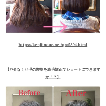
https://kenjiinoue.net/qa/5894.html
【
厄介なくせ毛の髪型を縮毛矯正でショートにできます
か！？
】