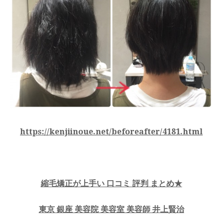
https://kenjiinoue.net/beforeafter/4181.html
縮毛矯正が上手い 口コミ 評判 まとめ★
東京 銀座 美容院 美容室 美容師 井上賢治