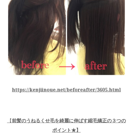
https://kenjiinoue.net/beforeafter/3605.html
【
前髪のうねるくせ毛を綺麗に伸ばす縮毛矯正の３つの
ポイント★】