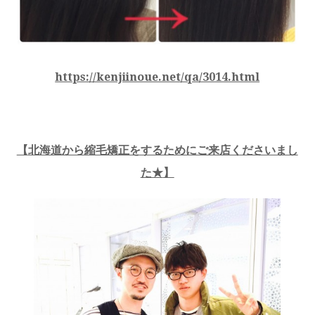
https://kenjiinoue.net/qa/3014.html
【
北海道から縮毛矯正をするためにご来店くださいまし
た★
】