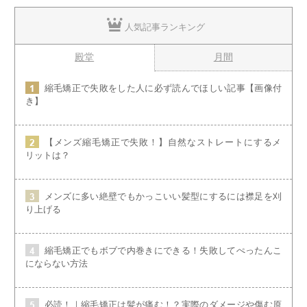
人気記事ランキング
殿堂
月間
縮毛矯正で失敗をした人に必ず読んでほしい記事【画像付
き】
【メンズ縮毛矯正で失敗！】自然なストレートにするメ
リットは？
メンズに多い絶壁でもかっこいい髪型にするには襟足を刈
り上げる
縮毛矯正でもボブで内巻きにできる！失敗してぺったんこ
にならない方法
必読！｜縮毛矯正は髪が痛む！？実際のダメージや傷む原