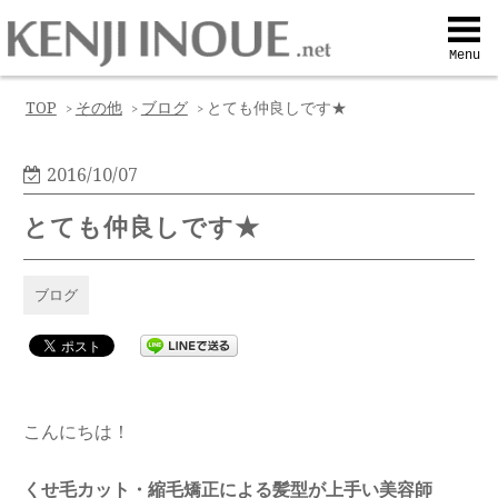
Top
Menu
Q&A
TOP
その他
ブログ
とても仲良しです★
>
>
>
Profile
2016/10/07
とても仲良しです★
Menu
ブログ
Contact
喜びの声
こんにちは！
Web予約
くせ毛カット・縮毛矯正による髪型が上手い美容師