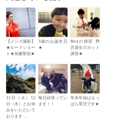
【メンズ撮影】
3歳のお誕生日
Nozの師匠 野
★ルードショー
★
沢道生のカット
ト★加藤聖也★
講習★
11日（火）12
毎日頑張ってい
年末年始はもっ
日（水）とお休
ます！！
ぱら育児です★
みをいただいて
おります …