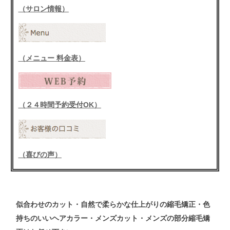
（サロン情報）
（メニュー 料金表）
（２４時間予約受付OK）
（喜びの声）
似合わせの
カット
・自然で柔らかな仕上がりの
縮毛矯正
・色
持ちのいい
ヘアカラー
・メンズ
カット
・メンズ
の
部分縮毛矯