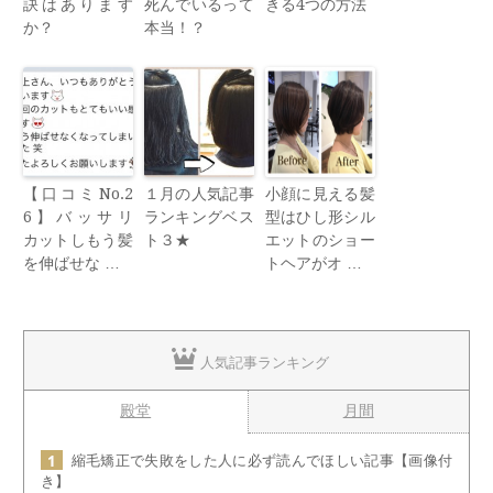
訣はあります
死んでいるって
きる4つの方法
か？
本当！？
【口コミNo.2
１月の人気記事
小顔に見える髪
6】バッサリ
ランキングベス
型はひし形シル
カットしもう髪
ト３★
エットのショー
を伸ばせな …
トヘアがオ …
人気記事ランキング
殿堂
月間
縮毛矯正で失敗をした人に必ず読んでほしい記事【画像付
き】