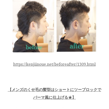
https://kenjiinoue.net/beforeafter/1309.html
【
メンズのくせ毛の髪型はショートにツーブロックで
パーマ風に仕上げる★
】