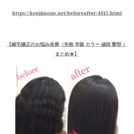
https://kenjiinoue.net/beforeafter/4415.html
【縮毛矯正のお悩み改善（失敗 市販 カラー 値段 髪型 ）
まとめ★】