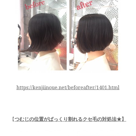
https://kenjiinoue.net/beforeafter/1401.html
【
つむじの位置がぱっくり割れるクセ毛の対処法★
】