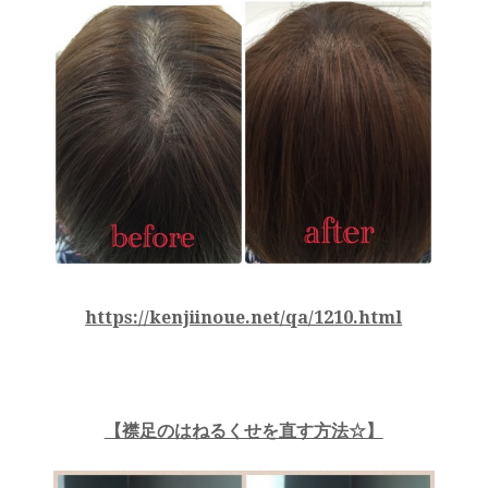
https://kenjiinoue.net/qa/1210.html
【襟足のはねるくせを直す方法☆】