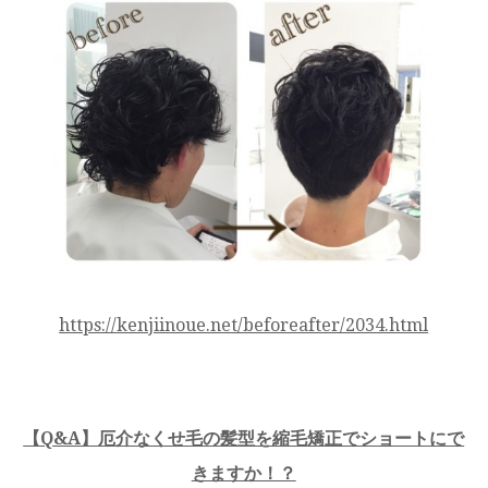
https://kenjiinoue.net/beforeafter/2034.html
【Q&A】厄介なくせ毛の髪型を縮毛矯正でショートにで
きますか！？