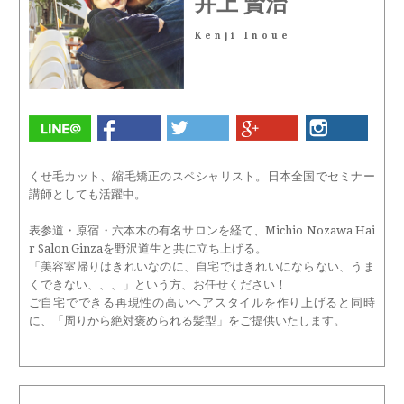
井上 賢治
Kenji Inoue
くせ毛カット、縮毛矯正のスペシャリスト。日本全国でセミナー
講師としても活躍中。
表参道・原宿・六本木の有名サロンを経て、Michio Nozawa Hai
r Salon Ginzaを野沢道生と共に立ち上げる。
「美容室帰りはきれいなのに、自宅ではきれいにならない、うま
くできない、、、」という方、お任せください！
ご自宅でできる再現性の高いヘアスタイルを作り上げると同時
に、「周りから絶対褒められる髪型」をご提供いたします。