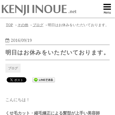
Top
Menu
Q&A
TOP
その他
ブログ
明日はお休みをいただいております。
>
>
>
Profile
2016/09/19
明日はお休みをいただいております。
Menu
ブログ
Contact
喜びの声
こんにちは！
Web予約
くせ毛カット・縮毛矯正による髪型が上手い美容師