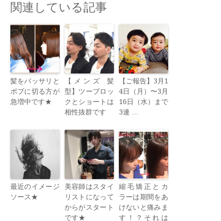
関連している記事
髪をバッサリと
【メンズ 髪
【ご報告】3月1
ボブに切る方が
型】ツーブロッ
4日（月）〜3月
急増中です★
クとショートは
16日（水）まで
相性抜群です
3連 …
最近のイメージ
美容師はスタイ
縮毛矯正とカ
ソース★
リストになって
ラーは期間をあ
からがスタート
けないと痛みま
です★
す！？それは