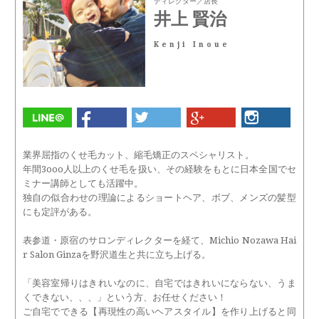
ディレクター／店長
井上 賢治
Kenji Inoue
業界屈指のくせ毛カット、縮毛矯正のスペシャリスト。
年間3ooo人以上のくせ毛を扱い、その経験をもとに日本全国でセ
ミナー講師としても活躍中。
独自の似合わせの理論によるショートヘア、ボブ、メンズの髪型
にも定評がある。
表参道・原宿のサロンディレクターを経て、Michio Nozawa Hai
r Salon Ginzaを野沢道生と共に立ち上げる。
「美容室帰りはきれいなのに、自宅ではきれいにならない、うま
くできない、、、」という方、お任せください！
ご自宅でできる【再現性の高いヘアスタイル】を作り上げると同