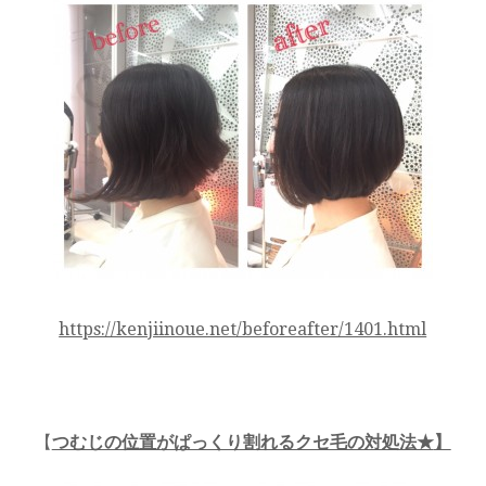
https://kenjiinoue.net/beforeafter/1401.html
【
つむじの位置がぱっくり割れるクセ毛の対処法★
】