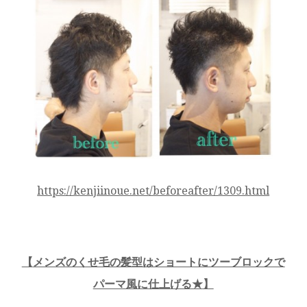
https://kenjiinoue.net/beforeafter/1309.html
【
メンズのくせ毛の髪型はショートにツーブロックで
パーマ風に仕上げる★
】