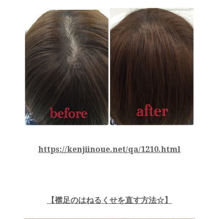
https://kenjiinoue.net/qa/1210.html
【襟足のはねるくせを直す方法☆】