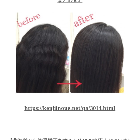
まとめ★】
https://kenjiinoue.net/qa/3014.html