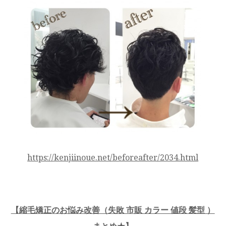
https://kenjiinoue.net/beforeafter/2034.html
【縮毛矯正のお悩み改善（失敗 市販 カラー 値段 髪型 ）