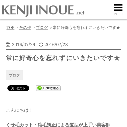
Top
Menu
Q&A
TOP
その他
ブログ
常に好奇心を忘れずにいきたいです★
>
>
>
Profile
2016/07/29
2016/07/28
常に好奇心を忘れずにいきたいです★
Menu
ブログ
Contact
喜びの声
こんにちは！
Web予約
くせ毛カット・縮毛矯正による髪型が上手い美容師