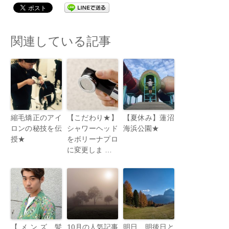
関連している記事
縮毛矯正のアイ
【こだわり★】
【夏休み】蓮沼
ロンの秘技を伝
シャワーヘッド
海浜公園★
授★
をボリーナプロ
に変更しま …
【メンズ 髪
10月の人気記事
明日、明後日と