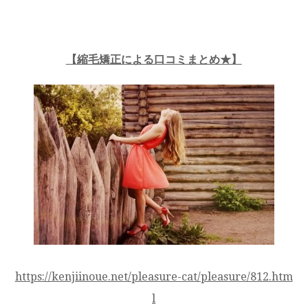
【縮毛矯正による口コミまとめ★】
https://kenjiinoue.net/pleasure-cat/pleasure/812.htm
l