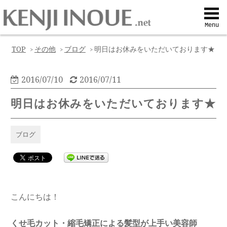
Top
Menu
Q&A
TOP
その他
ブログ
明日はお休みをいただいております★
>
>
>
Profile
2016/07/10
2016/07/11
明日はお休みをいただいております★
Menu
ブログ
Contact
喜びの声
こんにちは！
Web予約
くせ毛カット・縮毛矯正による髪型が上手い美容師