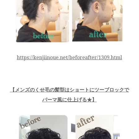
https://kenjiinoue.net/beforeafter/1309.html
【
メンズのくせ毛の髪型はショートにツーブロックで
パーマ風に仕上げる★
】