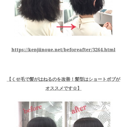
https://kenjiinoue.net/beforeafter/3264.html
【くせ毛で髪がはねるのを改善！髪型はショートボブが
オススメです☆】