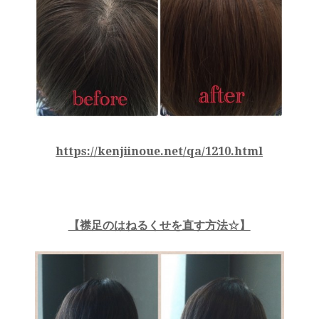
https://kenjiinoue.net/qa/1210.html
【襟足のはねるくせを直す方法☆】