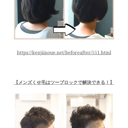
https://kenjiinoue.net/beforeafter/551.html
【メンズくせ毛はツーブロックで解決できる！】