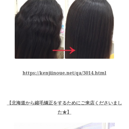
https://kenjiinoue.net/qa/3014.html
【
北海道から縮毛矯正をするためにご来店くださいまし
た★
】