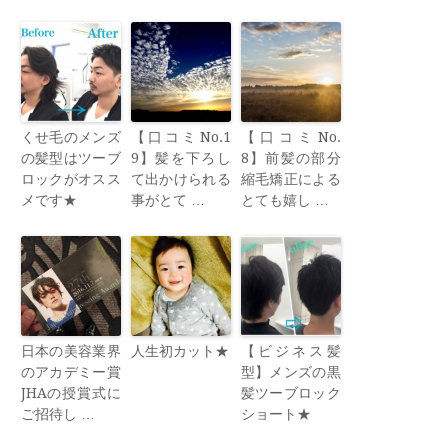
くせ毛のメンズ
【口コミNo.1
【口コミNo.
の髪型はツーブ
9】髪を下ろし
8】前髪の部分
ロックがオスス
て出かけられる
縮毛矯正による
メです★
事がとて …
とても嬉し …
日本の美容業界
人生初カット★
【ビジネス髪
のアカデミー賞
型】メンズの黒
JHAの授賞式に
髪ツーブロック
ご招待し …
ショート★