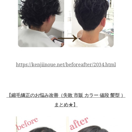
https://kenjiinoue.net/beforeafter/2034.html
【縮毛矯正のお悩み改善（失敗 市販 カラー 値段 髪型 ）
まとめ★】