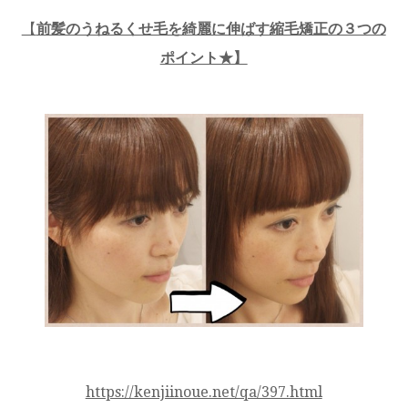
【
前髪のうねるくせ毛を綺麗に伸ばす縮毛矯正の３つの
ポイント★】
https://kenjiinoue.net/qa/397.html