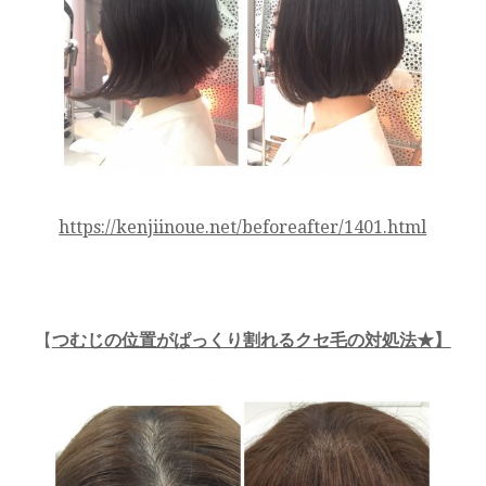
https://kenjiinoue.net/beforeafter/1401.html
【
つむじの位置がぱっくり割れるクセ毛の対処法★
】