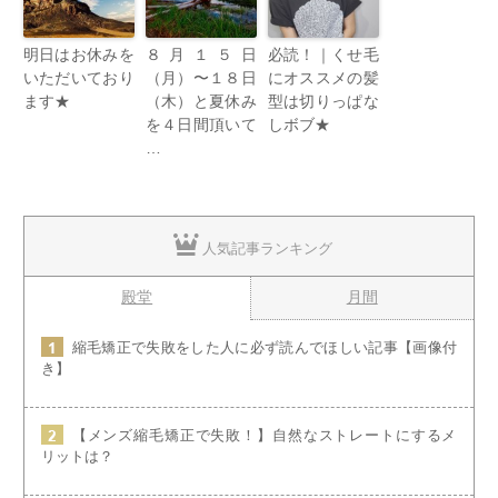
明日はお休みを
８月１５日
必読！｜くせ毛
いただいており
（月）〜１８日
にオススメの髪
ます★
（木）と夏休み
型は切りっぱな
を４日間頂いて
しボブ★
…
人気記事ランキング
殿堂
月間
縮毛矯正で失敗をした人に必ず読んでほしい記事【画像付
き】
【メンズ縮毛矯正で失敗！】自然なストレートにするメ
リットは？