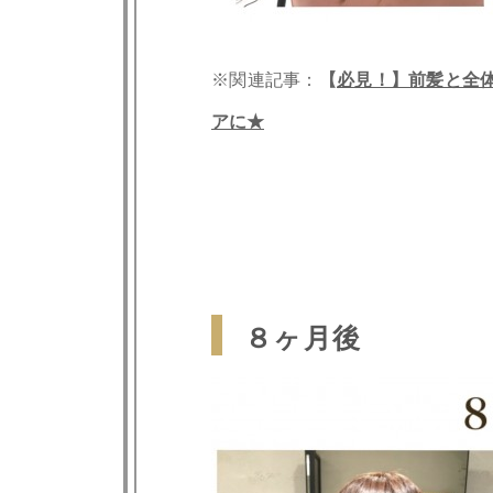
※関連記事：
【
必見！】前髪と全
アに★
８ヶ月後