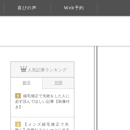
喜びの声
Web予約
人気記事ランキング
殿堂
月間
縮毛矯正で失敗をした人に
必ず読んでほしい記事【画像付
き】
【メンズ縮毛矯正で失
敗！】自然なストレートにする