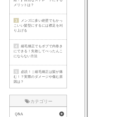
メリットは？
メンズに多い絶壁でもかっ
こいい髪型にするには襟足を刈
り上げる
縮毛矯正でもボブで内巻き
にできる！失敗してぺったんこ
にならない方法
必読！｜縮毛矯正は髪が痛
む！？実際のダメージや傷む原
因は？
カテゴリー
Q&A