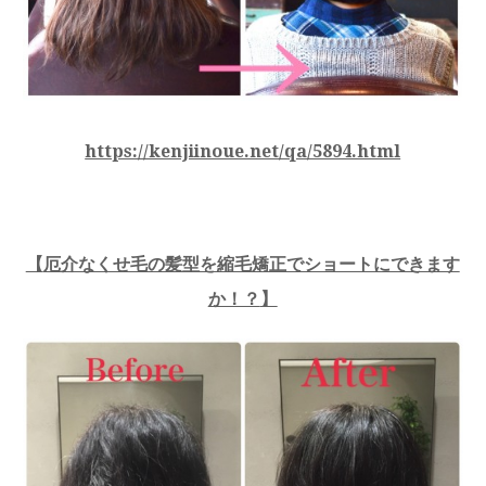
https://kenjiinoue.net/qa/5894.html
【
厄介なくせ毛の髪型を縮毛矯正でショートにできます
か！？
】