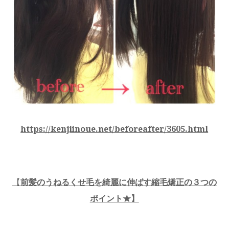
https://kenjiinoue.net/beforeafter/3605.html
【
前髪のうねるくせ毛を綺麗に伸ばす縮毛矯正の３つの
ポイント★】